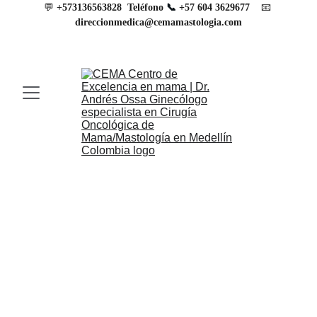
💬 
📧
+573136563828
Teléfono 
📞 
+57 604 3629677
direccionmedica@cemamastologia.com
Formas de Pago
Torre Médica Oviedo
Contáctanos para consultas presenciales en 
el Centro Comercial Oviedo, Medellín. 
Torre médica Oviedo Piso 8 Consultorio 
874