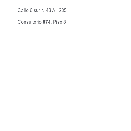
Calle 6 sur N 43 A - 235 
Consultorio 
874, 
Piso 8
Experiencia
Conoce más sobre el Dr. Ossa
Clínicas
Convenios