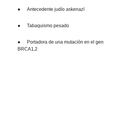
●	Antecedente judío askenazí
●	Tabaquismo pesado
●	Portadora de una mutación en el gen 
BRCA1,2
Experiencia
Conoce más sobre el Dr. Ossa
Clínicas